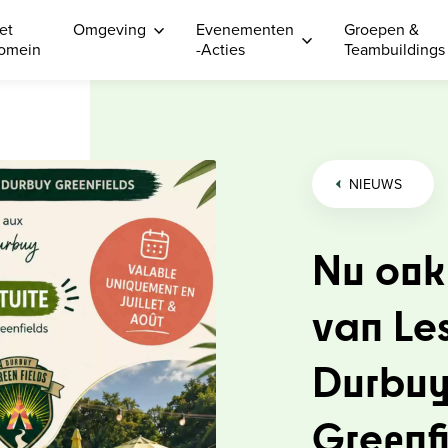
et
Omgeving
Evenementen
Groepen &
omein
-Acties
Teambuildings
NIEUWS
Nu ook
van Le
Durbuy
Greenfi