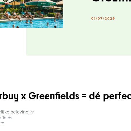
01/07/2026
rbuy x Greenfields = dé perf
ijke beleving! ✨
fields
💚