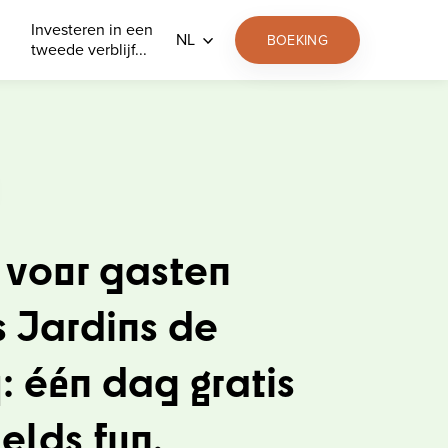
Investeren in een
NL
BOEKING
tweede verblijf...
 voor gasten
s Jardins de
: één dag gratis
elds fun.