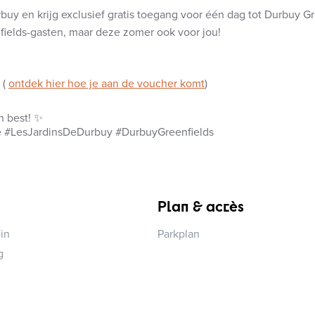
rbuy en krijg exclusief gratis toegang voor één dag tot Durbuy G
fields-gasten, maar deze zomer ook voor jou!
 (
ontdek hier hoe je aan de voucher komt
)
n best! ✨
e #LesJardinsDeDurbuy #DurbuyGreenfields
Plan & accès
in
Parkplan
g