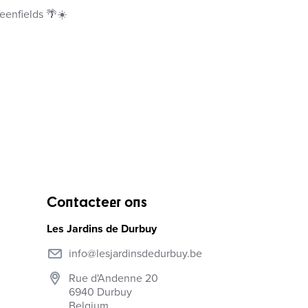
reenfields 🌴☀️
Contacteer ons
Les Jardins de Durbuy
info@lesjardinsdedurbuy.be
Rue d'Andenne 20
6940
Durbuy
Belgium