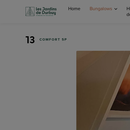
Home
Bungalows
H
d
13
COMFORT 5P