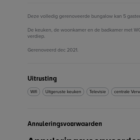
Deze volledig gerenoveerde bungalow kan 5 gast
De keuken, de woonkamer en de badkamer met WC be
verdiep.
Gerenoveerd dec 2021.
Uitrusting
Wifi
Uitgeruste keuken
Televisie
centrale Ver
Annuleringsvoorwaarden