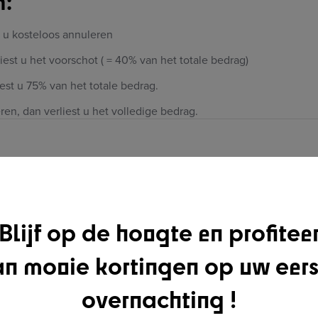
n:
 u kosteloos annuleren
st u het voorschot ( = 40% van het totale bedrag)
st u 75% van het totale bedrag.
n, dan verliest u het volledige bedrag.
Blijf op de hoogte en profitee
an mooie kortingen op uw eers
overnachting !