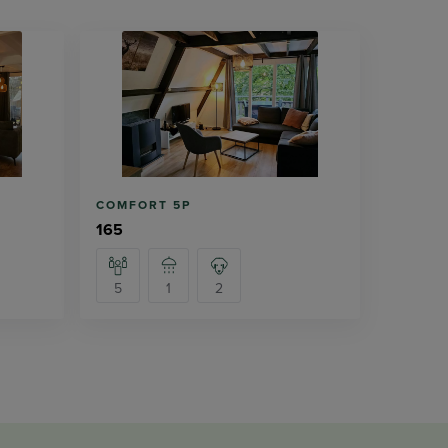
COMFORT 5P
165
5
1
2