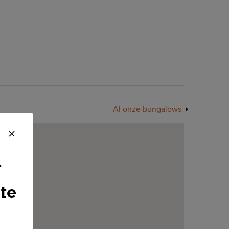
Al onze bungalows
r
te