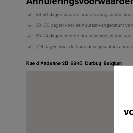
Annuleringsvoorwaarde
tot 60 dagen voor de huuraanvangsdatum kunt
60- 30 dagen voor de huuraanvangsdatum verlie
30 -14 dagen voor de huuraanvangsdatum verlie
< 14 dagen voor de huuraanvangsdatum annulere
Rue d'Andenne 20
6940
Durbuy
Belgium
v