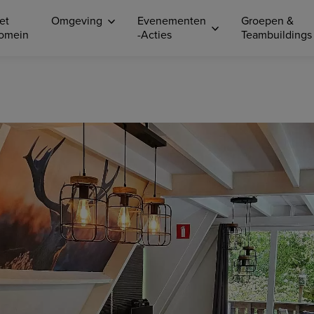
et
Omgeving
Evenementen
Groepen &
omein
-Acties
Teambuildings