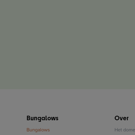
Bungalows
Over
Bungalows
Het dome