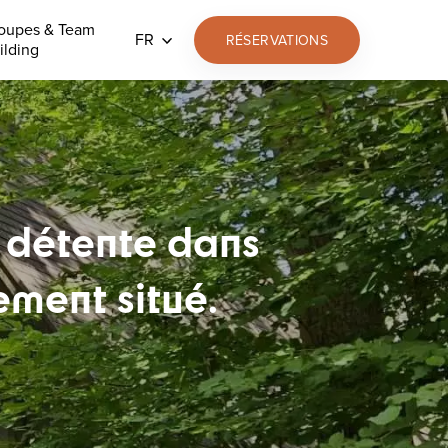
oupes & Team
FR
RÉSERVATIONS
ilding
e détente dans
ment situé.