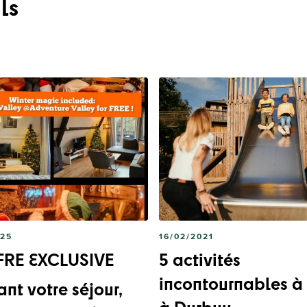
ls
025
16/02/2021
FFRE EXCLUSIVE
5 activités
incontournables à 
nt votre séjour,
à Durbuy