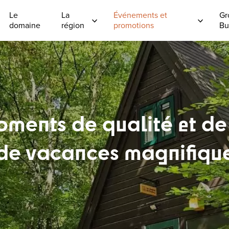
Le
La
Événements et
Gr
domaine
région
promotions
Bu
oments de qualité et d
 de vacances magnifique